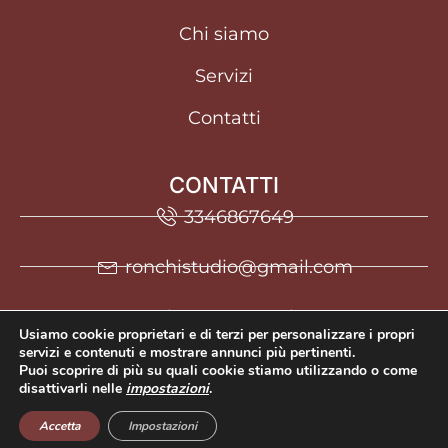
Chi siamo
Servizi
Contatti
CONTATTI
3346867649
ronchistudio@gmail.com
Via G. Matteotti, 13,
Usiamo cookie proprietari e di terzi per personalizzare i propri
21046 Malnate VA
servizi e contenuti e mostrare annunci più pertinenti.
Puoi scoprire di più su quali cookie stiamo utilizzando o come
disattivarli nelle
impostazioni
.
Accetta
Impostazioni
Privacy Policy
P.IVA 03054740125